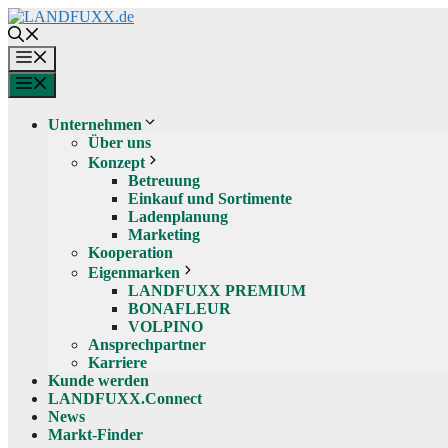
Zum
Inhalt
springen
Menü
Menü
Unternehmen
Über uns
Konzept
Betreuung
Einkauf und Sortimente
Ladenplanung
Marketing
Kooperation
Eigenmarken
LANDFUXX PREMIUM
BONAFLEUR
VOLPINO
Ansprechpartner
Karriere
Kunde werden
LANDFUXX.Connect
News
Markt-Finder